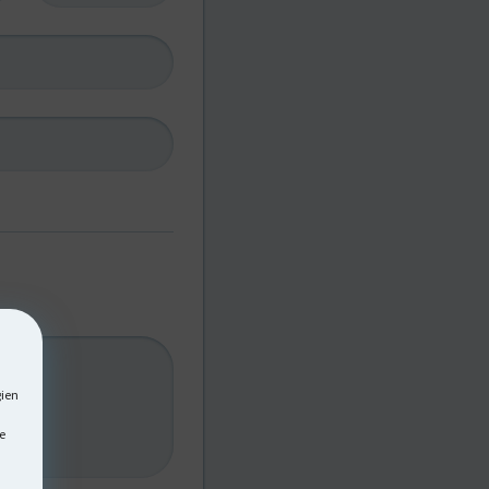
gien
e