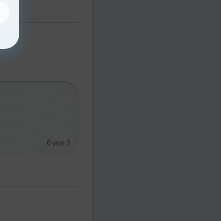
0
von 3