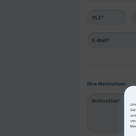
PLZ*
E-Mail*
Ihre Motivation:
Um 
Ger
zus
ver
Mer