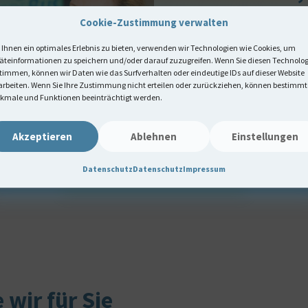
bestelle
Cookie-Zustimmung verwalten
Bestellzeiten:
Ihnen ein optimales Erlebnis zu bieten, verwenden wir Technologien wie Cookies, um
äteinformationen zu speichern und/oder darauf zuzugreifen. Wenn Sie diesen Technolo
täglich 05:00 
timmen, können wir Daten wie das Surfverhalten oder eindeutige IDs auf dieser Website
arbeiten. Wenn Sie Ihre Zustimmung nicht erteilen oder zurückziehen, können bestimmt
Bestellnummer:
kmale und Funktionen beeinträchtigt werden.
0391 – 536 31 
* 3,9 ct/min Verbind
Akzeptieren
Ablehnen
Einstellungen
Festnetz, Mobilfunka
Datenschutz
Datenschutz
Impressum
e wir für Sie