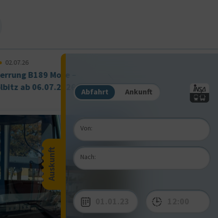
02.07.26
errung B189 Mose –
Baumaßnahmen 
lbitz ab 06.07.2026
Irxleben –
Abfahrt
Abfahrt
Ankunft
Hohenwarsleben 
29.04.2026
Von:
Auskunft
Nach: