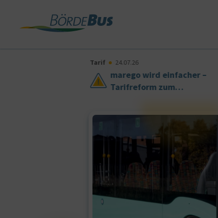
Tarif
24.07.26
marego wird einfacher –
gang
Tarifreform zum
en,
01.08.2026
raße ab