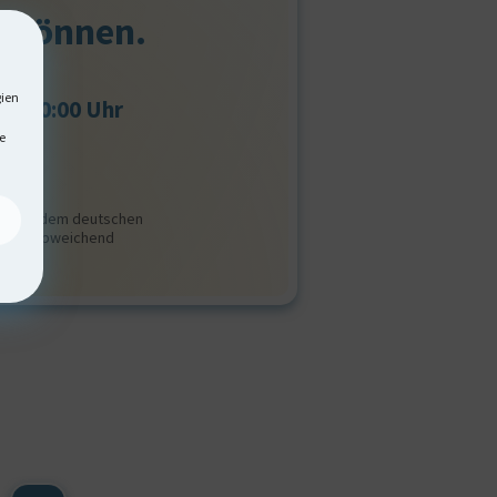
n können.
gien
bis 20:00 Uhr
e
80*
ung aus dem deutschen
nrufe abweichend