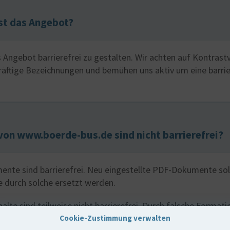
ist das Angebot?
s Angebot barrierefrei zu gestalten. Wir achten auf Kontrastv
ftige Bezeichnungen und bemühen uns aktiv um eine barrie
von www.boerde-bus.de sind nicht barrierefrei?
nte sind barrierefrei. Neu eingestellte PDF-Dokumente solle
re durch solche ersetzt werden.
halte sind teilweise nicht barrierefrei. Durch falsche Format
gativ beeinflusst sein.
Cookie-Zustimmung verwalten