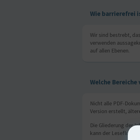
Wie barrierefrei 
Wir sind bestrebt, da
verwenden aussagekrä
auf allen Ebenen.
Welche Bereiche 
Nicht alle PDF-Dokume
Version erstellt, älte
Die Gliederung der In
kann der Lesefluss ne