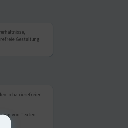
erhältnisse,
refreie Gestaltung
n in barrierefreier
ierung von Texten