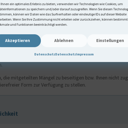
Ihnen ein optimales Erlebnis zu bieten, verwenden wir Technologien wie Cookies, um
äteinformationen zu speichern und/oder darauf zuzugreifen. Wenn Sie diesen Technolo
timmen, können wir Daten wie das Surfverhalten oder eindeutige IDs auf dieser Website
arbeiten. Wenn Sie Ihre Zustimmung nicht erteilen oder zurückziehen, können bestimmt
ei Anmerkungen oder Fragen zur digitalen Barrier
kmale und Funktionen beeinträchtigt werden.
Akzeptieren
Ablehnen
Einstellungen
im barrierefreien Zugang zu Inhalten der Website
www.boer
Datenschutz
Datenschutz
Impressum
tigen Sie Zugang zu nicht barrierefreien Inhalten? Dann kön
n.
 die mitgeteilten Mängel zu beseitigen bzw. Ihnen nicht zu
ierefreier Form zur Verfügung zu stellen.
chkeit