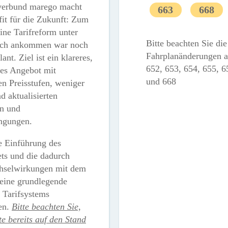
verbund marego macht
663
668
fit für die Zukunft: Zum
ine Tarifreform unter
Bitte beachten Sie di
ach ankommen war noch
Fahrplanänderungen a
lant. Ziel ist ein klareres,
652, 653, 654, 655, 6
hes Angebot mit
und 668
n Preisstufen, weniger
d aktualisierten
n und
ngungen.
ie Einführung des
ts und die dadurch
hselwirkungen mit dem
 eine grundlegende
 Tarifsystems
en.
Bitte beachten Sie,
e bereits auf den Stand