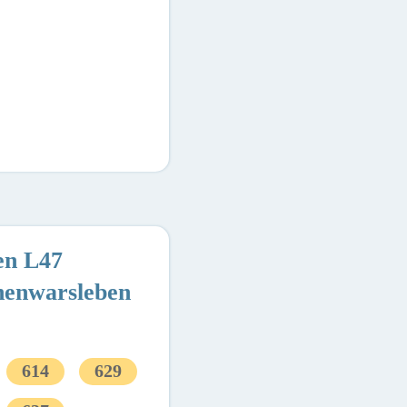
n L47
henwarsleben
614
629