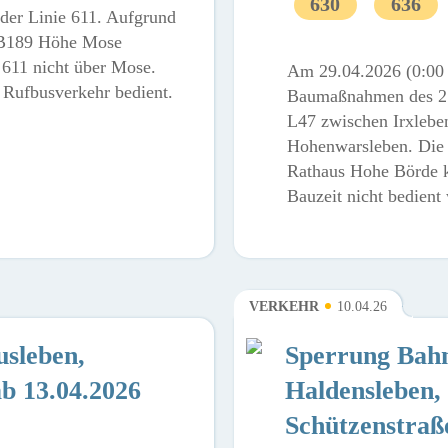
630
636
 der Linie 611. Aufgrund
 B189 Höhe Mose
e 611 nicht über Mose.
Am 29.04.2026 (0:00 
 Rufbusverkehr bedient.
Baumaßnahmen des 2.
L47 zwischen Irxlebe
Hohenwarsleben. Die H
Rathaus Hohe Börde 
Bauzeit nicht bedient
VERKEHR
10.04.26
sleben,
Sperrung Bah
b 13.04.2026
Haldensleben,
Schützenstraß