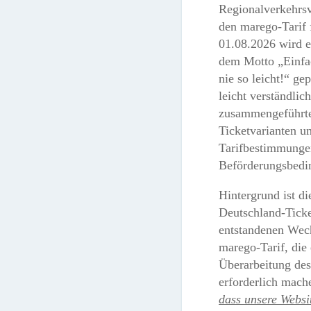
Regionalverkehrs
den marego-Tarif 
01.08.2026 wird e
dem Motto „Einf
nie so leicht!“ gep
leicht verständlic
zusammengeführte
Ticketvarianten un
Tarifbestimmunge
Beförderungsbedi
Hintergrund ist d
Deutschland-Ticke
entstandenen Wec
marego-Tarif, die
Überarbeitung des
erforderlich mach
dass unsere Websit