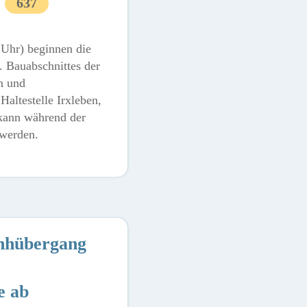
637
Uhr) beginnen die
 Bauabschnittes der
n und
altestelle Irxleben,
kann während der
 werden.
nhübergang
e ab