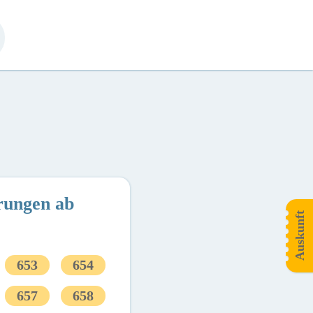
rungen ab
Auskunft
653
654
657
658