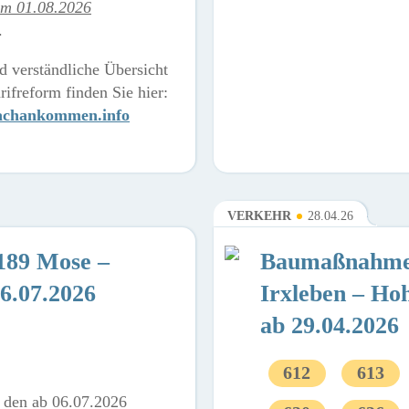
om 01.08.2026
.
 verständliche Übersicht
ifreform finden Sie hier:
fachankommen.info
VERKEHR
28.04.26
189 Mose –
Baumaßnahme
06.07.2026
Irxleben – Ho
ab 29.04.2026
612
613
e den ab 06.07.2026