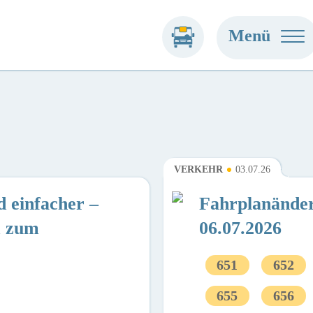
Menü
VERKEHR
03.07.26
 einfacher –
Fahrplanände
m zum
06.07.2026
651
652
655
656